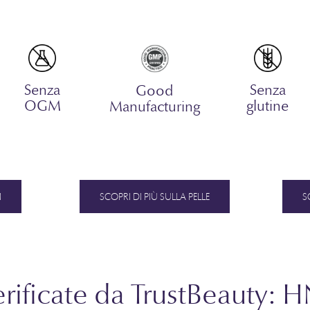
Senza
Senza
Good
OGM
glutine
Manufacturing
I
SCOPRI DI PIÙ SULLA PELLE
S
erificate da TrustBeauty: H