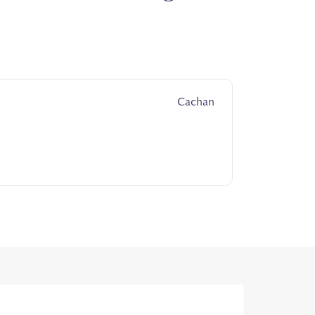
Cachan
« Efficacia vis