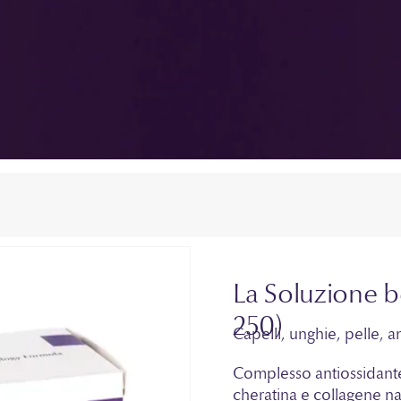
La Soluzione b
250)
Capelli, unghie, pelle, an
Complesso antiossidante,
cheratina e collagene na